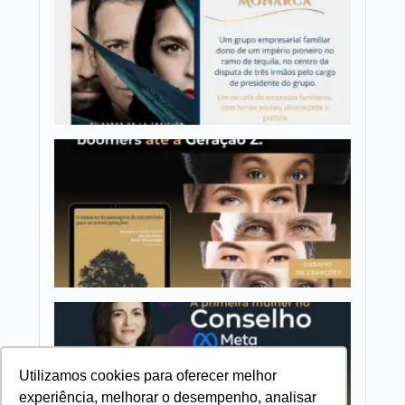
para
membro
de
empres
familiar
Geraçõe
e
Trabalh
Dos ba
boomer
até a
Geraçã
Z.
Conselh
Inspira
Meta/F
Walt Di
Starbuc
Utilizamos cookies para oferecer melhor
experiência, melhorar o desempenho, analisar