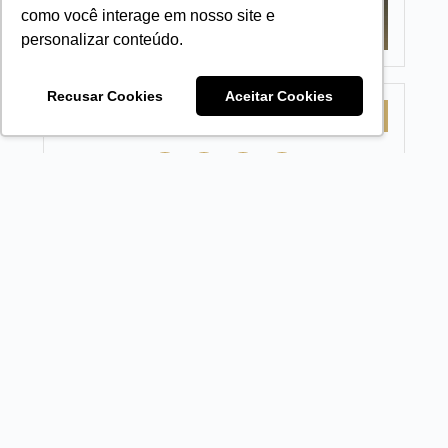
como você interage em nosso site e
personalizar conteúdo.
Recusar Cookies
Aceitar Cookies
REDES SOCIAIS
NEWSLETTER LEGADO
Assine a nossa newsletter e receba o melhor conteúto de
negócios
Nome
E-mail