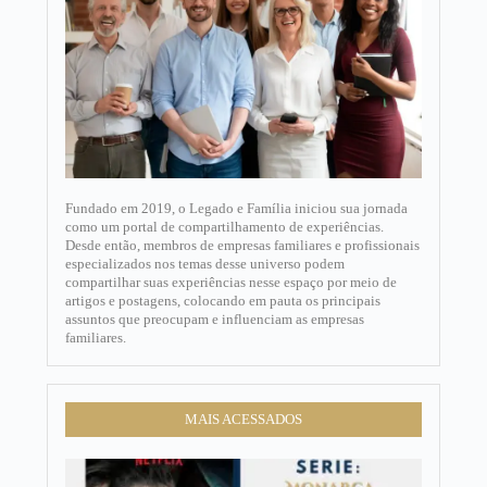
Fundado em 2019, o Legado e Família iniciou sua jornada
como um portal de compartilhamento de experiências.
Desde então, membros de empresas familiares e profissionais
especializados nos temas desse universo podem
compartilhar suas experiências nesse espaço por meio de
artigos e postagens, colocando em pauta os principais
assuntos que preocupam e influenciam as empresas
familiares.​
MAIS ACESSADOS
Dica de
série