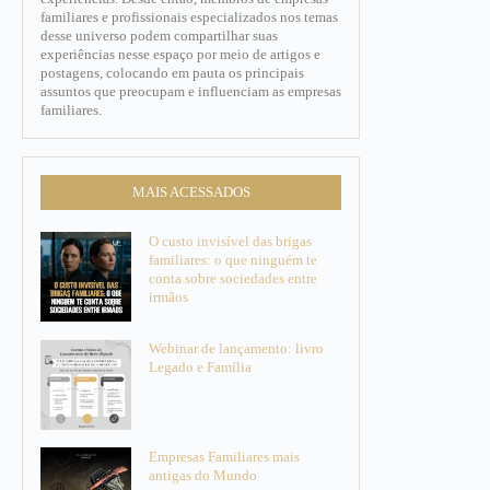
familiares e profissionais especializados nos temas
desse universo podem compartilhar suas
experiências nesse espaço por meio de artigos e
postagens, colocando em pauta os principais
assuntos que preocupam e influenciam as empresas
familiares.​
MAIS ACESSADOS
O custo invisível das brigas
familiares: o que ninguém te
conta sobre sociedades entre
irmãos
Webinar de lançamento: livro
Legado e Família
Empresas Familiares mais
antigas do Mundo