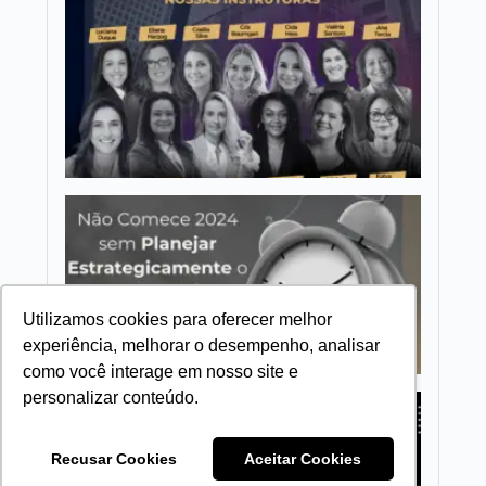
Time d
Instruto
–
Formaç
Mulher
em
Consel
4ª Ediç
🚀📈
Planeja
Estraté
para 20
Rumo a
Sucesso
Empresa
Utilizamos cookies para oferecer melhor
experiência, melhorar o desempenho, analisar
como você interage em nosso site e
personalizar conteúdo.
MASTE
GRATU
VIVO!
Recusar Cookies
Aceitar Cookies