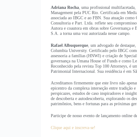
Adriana Rocha
, uma profissional multifacetad
Management pela PUC Rio. Certificada em Mediaç
associada ao IBGC e ao FBN. Sua atuação como C
Consultoria e Part. Ltda. reflete seu compromiss
Autora e coautora em obras sobre Governança e E
S.A. a torna uma voz autorizada nesse campo.
Rafael Albuquerque
, um advogado de destaque
Columbia University. Certificado pelo IBGC como 
assessoria a famílias (HNWI) e criação de Specia
governança na Umana House of Funds e como Le
Reconhecido pela revista Top 100 Attorneys, é u
Patrimonial Internacional. Sua residência é em Sã
Acreditamos firmemente que este livro não apena
epicentro da complexa interseção entre tradição e
perspicazes, estudos de caso inspiradores e insig
de descoberta e autodescoberta, explorando os d
patrimônios, bens e fortunas para as próximas ger
Participe de nosso evento de lançamento online d
Clique aqui e inscreva-se!