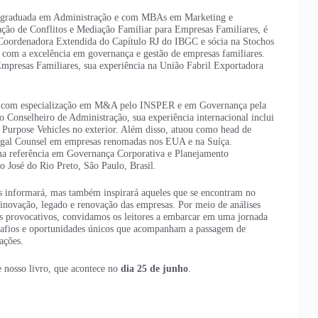
a, graduada em Administração e com MBAs em Marketing e
ão de Conflitos e Mediação Familiar para Empresas Familiares, é
oordenadora Extendida do Capítulo RJ do IBGC e sócia na Stochos
o com a excelência em governança e gestão de empresas familiares.
mpresas Familiares, sua experiência na União Fabril Exportadora
, com especialização em M&A pelo INSPER e em Governança pela
Conselheiro de Administração, sua experiência internacional inclui
l Purpose Vehicles no exterior. Além disso, atuou como head de
gal Counsel em empresas renomadas nos EUA e na Suíça.
ma referência em Governança Corporativa e Planejamento
o José do Rio Preto, São Paulo, Brasil.
s informará, mas também inspirará aqueles que se encontram no
 inovação, legado e renovação das empresas. Por meio de análises
hts provocativos, convidamos os leitores a embarcar em uma jornada
esafios e oportunidades únicos que acompanham a passagem de
ações.
e nosso livro, que acontece no
dia 25 de junho
.