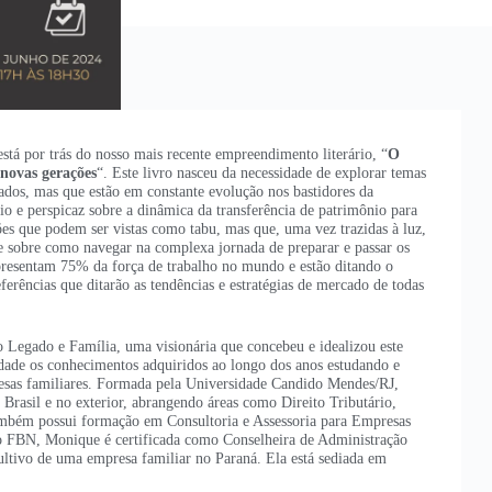
tá por trás do nosso mais recente empreendimento literário, “
O
novas gerações
“. Este livro nasceu da necessidade de explorar temas
iados, mas que estão em constante evolução nos bastidores da
 e perspicaz sobre a dinâmica da transferência de patrimônio para
es que podem ser vistas como tabu, mas que, uma vez trazidas à luz,
 sobre como navegar na complexa jornada de preparar e passar os
epresentam 75% da força de trabalho no mundo e estão ditando o
erências que ditarão as tendências e estratégias de mercado de todas
 Legado e Família, uma visionária que concebeu e idealizou este
dade os conhecimentos adquiridos ao longo dos anos estudando e
resas familiares. Formada pela Universidade Candido Mendes/RJ,
Brasil e no exterior, abrangendo áreas como Direito Tributário,
Também possui formação em Consultoria e Assessoria para Empresas
o FBN, Monique é certificada como Conselheira de Administração
ltivo de uma empresa familiar no Paraná. Ela está sediada em