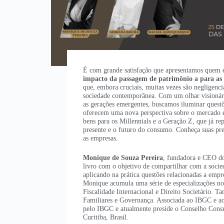
É com grande satisfação que apresentamos quem es
impacto da passagem de patrimônio a para as 
que, embora cruciais, muitas vezes são negligenc
sociedade contemporânea. Com um olhar visionário
as gerações emergentes, buscamos iluminar questõ
oferecem uma nova perspectiva sobre o mercado e
bens para os Millennials e a Geração Z, que já r
presente e o futuro do consumo. Conheça suas pref
as empresas.
Monique de Souza Pereira
, fundadora e CEO do
livro com o objetivo de compartilhar com a socie
aplicando na prática questões relacionadas a emp
Monique acumula uma série de especializações no 
Fiscalidade Internacional e Direito Societário. 
Familiares e Governança. Associada ao IBGC e a
pelo IBGC e atualmente preside o Conselho Consu
Curitiba, Brasil.