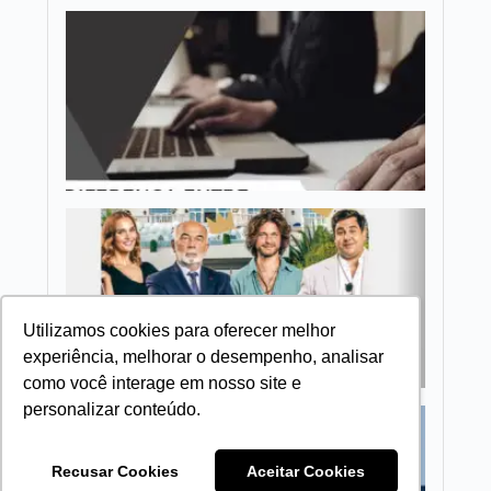
Diferen
entre
Gestão 
Govern
Indicaç
Filme:
Mimadi
Utilizamos cookies para oferecer melhor
experiência, melhorar o desempenho, analisar
como você interage em nosso site e
personalizar conteúdo.
O Cons
Consult
e a
Recusar Cookies
Aceitar Cookies
Govern
Corpora