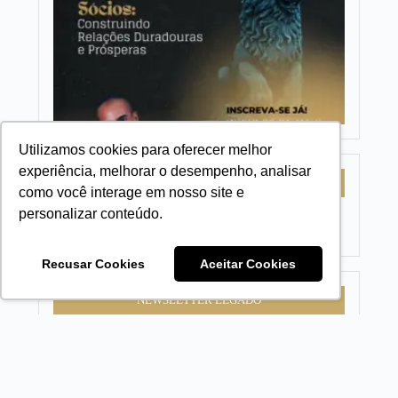
Oitava
aula co
o
Instruto
Rafael
Homem
de
Carvalh
Utilizamos cookies para oferecer melhor
experiência, melhorar o desempenho, analisar
REDES SOCIAIS
como você interage em nosso site e
personalizar conteúdo.
Recusar Cookies
Aceitar Cookies
NEWSLETTER LEGADO
Assine a nossa newsletter e receba o melhor conteúto de
negócios
Nome