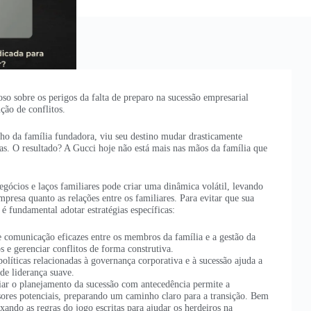
so sobre os perigos da falta de preparo na sucessão empresarial
ução de conflitos.
lho da família fundadora, viu seu destino mudar drasticamente
das. O resultado? A Gucci hoje não está mais nas mãos da família que
egócios e laços familiares pode criar uma dinâmica volátil, levando
resa quanto as relações entre os familiares. Para evitar que sua
é fundamental adotar estratégias específicas:
de comunicação eficazes entre os membros da família e a gestão da
s e gerenciar conflitos de forma construtiva.
políticas relacionadas à governança corporativa e à sucessão ajuda a
 de liderança suave.
ciar o planejamento da sucessão com antecedência permite a
sores potenciais, preparando um caminho claro para a transição. Bem
xando as regras do jogo escritas para ajudar os herdeiros na