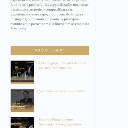
familiares e profissionais especializados nos temas
desse universo podem compartilhar suas
experiências nesse espaço por meio de artigos e
postagens, colocando em pauta os principais
assuntos que preocupam e influenciam as empresas
familiares.​
MAIS ACESSADOS
ESG: O papel dos investidores
no impulsionamento
Sucessão Grupo Silvio Santos
Falta de Planejamento
Sucessório leva grupo João