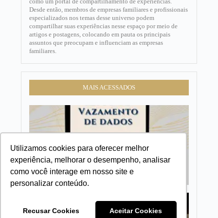
como um portal de compartilhamento de experiências.
Desde então, membros de empresas familiares e profissionais
especializados nos temas desse universo podem
compartilhar suas experiências nesse espaço por meio de
artigos e postagens, colocando em pauta os principais
assuntos que preocupam e influenciam as empresas
familiares.​
MAIS ACESSADOS
Risco d
vazame
de dado
como o
conselh
Utilizamos cookies para oferecer melhor
deve ag
experiência, melhorar o desempenho, analisar
como você interage em nosso site e
personalizar conteúdo.
Seu
conselh
Recusar Cookies
Aceitar Cookies
está