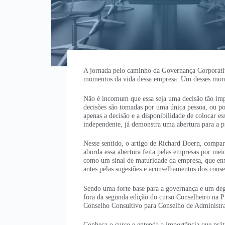
A jornada pelo caminho da Governança Corporativ
momentos da vida dessa empresa. Um desses mome
Não é incomum que essa seja uma decisão tão impo
decisões são tomadas por uma única pessoa, ou p
apenas a decisão e a disponibilidade de colocar e
independente, já demonstra uma abertura para a pr
Nesse sentido, o artigo de Richard Doern, compa
aborda essa abertura feita pelas empresas por me
como um sinal de maturidade da empresa, que enx
antes pelas sugestões e aconselhamentos dos conse
Sendo uma forte base para a governança e um degr
fora da segunda edição do curso Conselheiro na P
Conselho Consultivo para Conselho de Administr
Conheça o curso e entenda a importância que prá