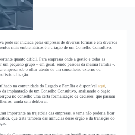
a pode ser iniciada pelas empresas de diversas formas e em diversos
ntos mais emblemáticos é a criação de um Conselho Consultivo.
rtante quanto difícil. Para empresas onde a gestão e todas as
or um pequeno grupo – em geral, sendo pessoas da mesma família -,
ssa empresa sob o olhar atento de um conselheiro externo ou
ofissionalização.
rtilhado na comunidade do Legado e Família e disponível
aqui
,
io da implantação de um Conselho Consultivo, analisando o órgão
ergou no conselho uma certa formalização de decisões, que passam
lheiros, ainda sem deliberar.
au importante na trajetória das empresas, o tema não poderia ficar
rática, que trata também das minúcias desse órgão e da transição do
ação.
ticas de Governança como essa podem ser benéficas para as empresas