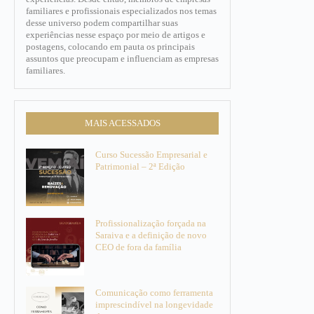
familiares e profissionais especializados nos temas
desse universo podem compartilhar suas
experiências nesse espaço por meio de artigos e
postagens, colocando em pauta os principais
assuntos que preocupam e influenciam as empresas
familiares.​
MAIS ACESSADOS
Curso Sucessão Empresarial e
Patrimonial – 2ª Edição
Profissionalização forçada na
Saraiva e a definição de novo
CEO de fora da família
Comunicação como ferramenta
imprescindível na longevidade