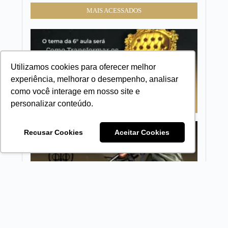
MAIS ACESSADOS
✏✨ Sex
com o
Instruto
Faé Rod
Utilizamos cookies para oferecer melhor
experiência, melhorar o desempenho, analisar
como você interage em nosso site e
personalizar conteúdo.
Empres
Recusar Cookies
Aceitar Cookies
Familia
mais
antigas
Mundo
Herdeir
que não