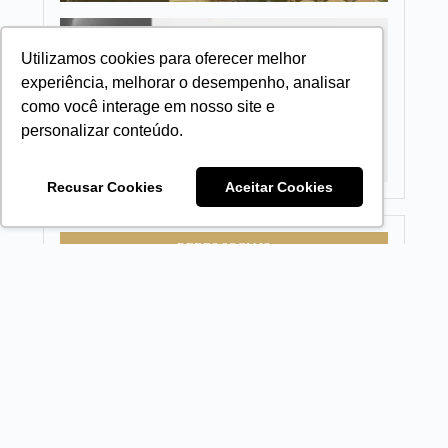
Conflito
autorit
Utilizamos cookies para oferecer melhor
O funda
que imp
experiência, melhorar o desempenho, analisar
crescim
como você interage em nosso site e
empresa
ego
personalizar conteúdo.
Recusar Cookies
Aceitar Cookies
REDES SOCIAIS
NEWSLETTER LEGADO
Assine a nossa newsletter e receba o melhor conteúto de
negócios